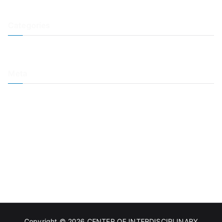
July 2021
June 2021
Categories
Conference
News
Meta
Log in
Entries feed
Comments feed
WordPress.org
Copyright © 2026
CENTER OF INTERDISCIPLINARY