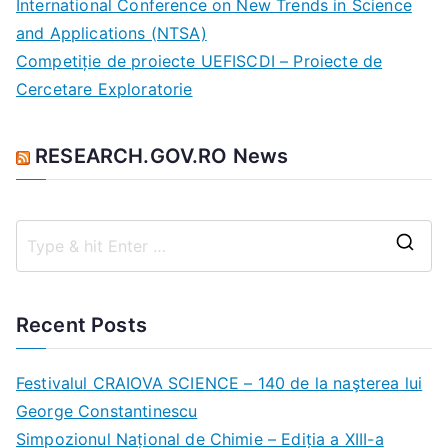
International Conference on New Trends in Science
r
and Applications (NTSA)
:
Competiție de proiecte UEFISCDI – Proiecte de
Cercetare Exploratorie
RESEARCH.GOV.RO News
S
e
a
Recent Posts
r
c
Festivalul CRAIOVA SCIENCE – 140 de la naşterea lui
h
George Constantinescu
f
Simpozionul Național de Chimie – Ediția a XIII-a