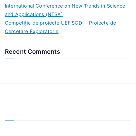
o
International Conference on New Trends in Science
r
and Applications (NTSA)
:
Competiție de proiecte UEFISCDI – Proiecte de
Cercetare Exploratorie
Recent Comments
Archives
October 2021