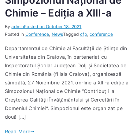
Simpozionul Național de
Chimie – Ediția a XIII-a
By
admin
Posted on
October 18, 2021
Posted in
Conference
,
News
Tagged
cfp
,
conference
Departamentul de Chimie al Facultății de Științe din
Universitatea din Craiova, în parteneriat cu
Inspectoratul Școlar Județean Dolj și Societatea de
Chimie din România (filiala Craiova), organizează
sâmbătă, 27 Noiembrie 2021, on-line a XIII-a ediție a
Simpozionul Național de Chimie “Contribuţii la
Creşterea Calităţii Învăţământului şi Cercetării în
Domeniul Chimiei“. Simpozionul este organizat pe
două […]
Read More