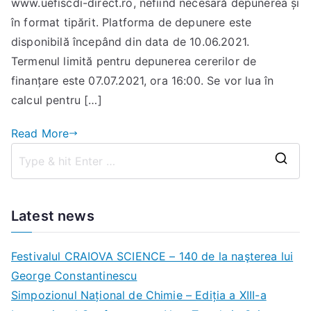
www.uefiscdi-direct.ro, nefiind necesară depunerea și
în format tipărit. Platforma de depunere este
disponibilă începând din data de 10.06.2021.
Termenul limită pentru depunerea cererilor de
finanțare este 07.07.2021, ora 16:00. Se vor lua în
calcul pentru […]
Read More
S
e
a
Latest news
r
c
Festivalul CRAIOVA SCIENCE – 140 de la naşterea lui
h
George Constantinescu
f
Simpozionul Național de Chimie – Ediția a XIII-a
o